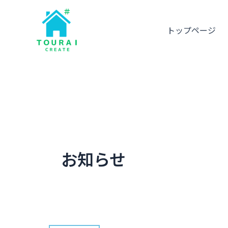
内
投
容
稿
トップページ
を
の
ス
ペ
キ
ー
ッ
ジ
プ
送
り
お知らせ