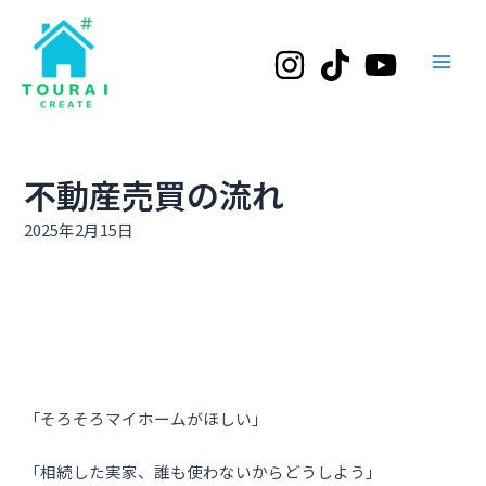
内
Main
容
Men
を
ス
キ
ッ
プ
不動産売買の流れ
2025年2月15日
「そろそろマイホームがほしい」
「相続した実家、誰も使わないからどうしよう」