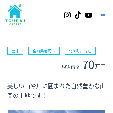
内
Main
容
Men
を
ス
キ
ッ
プ
土地
宮崎県延岡市
北川町川内名
70
万円
税込価格
美しい山や川に囲まれた自然豊かな山
間の土地です！