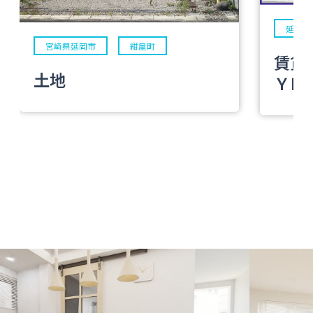
延岡市
宮崎県延岡市
紺屋町
賃貸
土地
ＹＭ